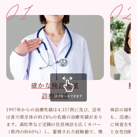
確かな検診実績
精
診療実績
スクロールできます
1997年からの治療実績は4,157例に及び、近年
検診の結果
は香川県全体の約28％の乳癌の治療実績があり
も、迅速に
ます。高松市など近隣の住民検診も広くカバー
に検査を受
（県内の約60％）し、蓄積された経験値で、微
と女性技師