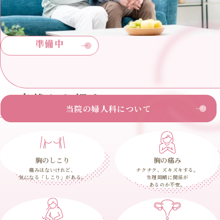
準備中
症状から探す
当院の婦人科について
Search by symptoms
胸のしこり
胸の痛み
痛みはないけれど、
チクチク、ズキズキする。
気になる「しこり」がある。
生理周期に関係が
あるのか不安。