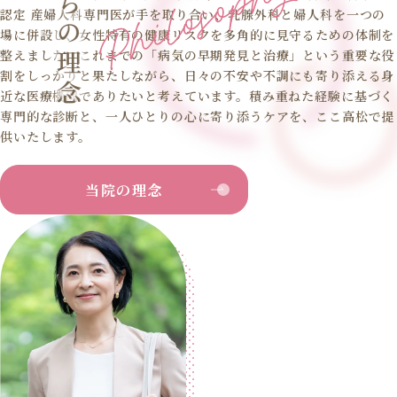
認定 産婦人科専門医が手を取り合い、乳腺外科と婦人科を一つの
場に併設し、女性特有の健康リスクを多角的に見守るための体制を
整えました。これまでの「病気の早期発見と治療」という重要な役
割をしっかりと果たしながら、日々の不安や不調にも寄り添える身
近な医療機関でありたいと考えています。積み重ねた経験に基づく
専門的な診断と、一人ひとりの心に寄り添うケアを、ここ高松で提
供いたします。
当院の理念