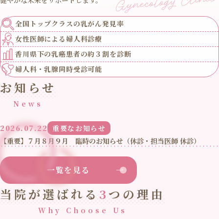
全国トップクラスの
乳がん発見率
女性医師による
婦人科診療
香川県下の乳癌患者の
約３割を診断
婦人科・乳腺
同時受診可能
お知らせ
News
2026.07.22
重要なお知らせ
【重要】７月８月９月 臨時のお知らせ（休診・担当医師 休診）
一覧を見る
当院が選ばれる
3
つの理由
Why Choose Us