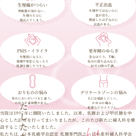
不正出血
生理痛がつらい
生理中ではないのに
市販薬が効かない、
血が出る。
生理のたびに
閉経したはずなのに
寝込んでしまう。
出血がある。
PMS・イライラ
更年期のゆらぎ
生理前になると、
急なほてり、不眠、
情緒不安定になったり
気分の落ち込みなど、
体調を崩したりする。
40代以降の不調。
おりものの悩み
デリケートゾーンの悩み
わたしたちの理念
色やにおいがいつもと違う。
人には相談しにくい、
かゆみや違和感がある。
かゆみや痛み、
乾燥などのトラブル。
当院は1997年に開院いたしました。以来、乳腺および甲状腺を中
心とした診療を行ってまいりましたが、このたび新たに婦人科を増
設することといたしました。
私たちは、日本乳癌学会認定 乳腺専門医と、日本産科婦人科学会