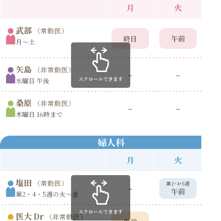
月
火
武部
（常勤医）
終日
午前
月〜土
矢島
（非常勤医）
–
–
スクロールできます
水曜日 午後
桑原
（非常勤医）
–
–
木曜日 16時まで
婦人科
月
火
塩田
（常勤医）
第2･4･5週
第
–
午前
第2・4・5週の火〜金
スクロールできます
医大 Dr
（非常勤医）