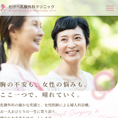
胸の不安も、女性の悩みも。
ここ一つで、晴れていく。
乳腺外科の確かな実績と、女性医師による婦人科診療。
お一人おひとりの一生に寄り添う、
健やかな未来をサポートします。