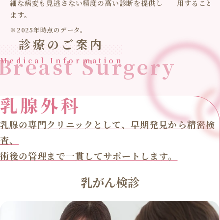
細な病変も見逃さない精度の高い診断を提供し
用すること
ます。
※2025年時点のデータ。
診療のご案内
Breast Surgery
Medical Information
乳腺外科
乳腺の専門クリニックとして、早期発見から精密検
査、
術後の管理まで一貫してサポートします。
乳がん検診