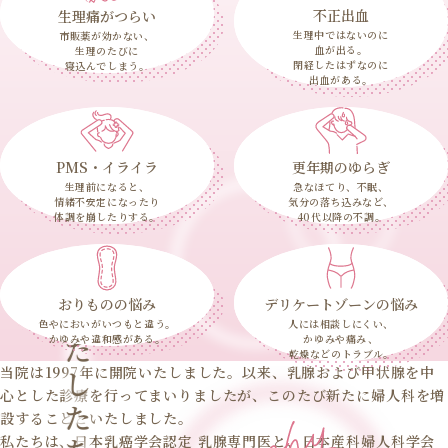
不正出血
生理痛がつらい
生理中ではないのに
市販薬が効かない、
血が出る。
生理のたびに
閉経したはずなのに
寝込んでしまう。
出血がある。
PMS・イライラ
更年期のゆらぎ
生理前になると、
急なほてり、不眠、
情緒不安定になったり
気分の落ち込みなど、
体調を崩したりする。
40代以降の不調。
おりものの悩み
デリケートゾーンの悩み
わたしたちの理念
色やにおいがいつもと違う。
人には相談しにくい、
かゆみや違和感がある。
かゆみや痛み、
乾燥などのトラブル。
当院は1997年に開院いたしました。以来、乳腺および甲状腺を中
心とした診療を行ってまいりましたが、このたび新たに婦人科を増
設することといたしました。
私たちは、日本乳癌学会認定 乳腺専門医と、日本産科婦人科学会