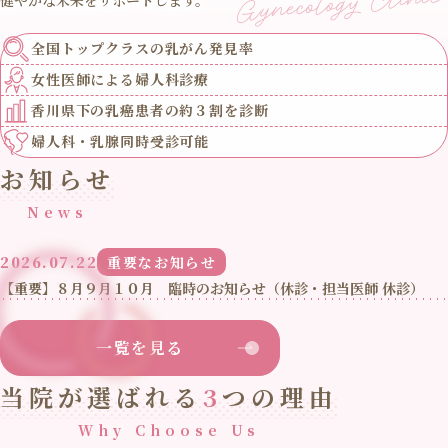
全国トップクラスの
乳がん発見率
女性医師による
婦人科診療
香川県下の乳癌患者の
約３割を診断
婦人科・乳腺
同時受診可能
お知らせ
News
2026.07.22
重要なお知らせ
【重要】８月９月１０月 臨時のお知らせ（休診・担当医師 休診）
一覧を見る
当院が選ばれる
3
つの理由
Why Choose Us