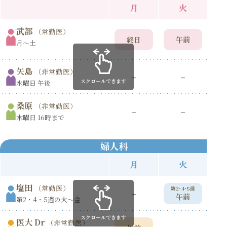
月
火
武部
（常勤医）
終日
午前
月〜土
矢島
（非常勤医）
–
–
スクロールできます
水曜日 午後
桑原
（非常勤医）
–
–
木曜日 16時まで
婦人科
月
火
塩田
（常勤医）
第2･4･5週
第
–
午前
第2・4・5週の火〜金
スクロールできます
医大 Dr
（非常勤医）