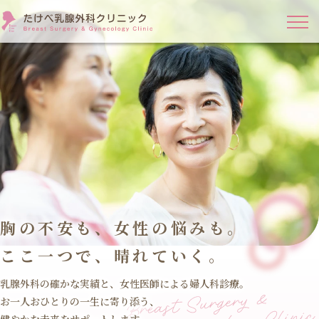
胸の不安も、女性の悩みも。
ここ一つで、晴れていく。
乳腺外科の確かな実績と、女性医師による婦人科診療。
お一人おひとりの一生に寄り添う、
健やかな未来をサポートします。