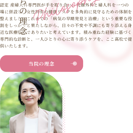
認定 産婦人科専門医が手を取り合い、乳腺外科と婦人科を一つの
場に併設し、女性特有の健康リスクを多角的に見守るための体制を
整えました。これまでの「病気の早期発見と治療」という重要な役
割をしっかりと果たしながら、日々の不安や不調にも寄り添える身
近な医療機関でありたいと考えています。積み重ねた経験に基づく
専門的な診断と、一人ひとりの心に寄り添うケアを、ここ高松で提
供いたします。
当院の理念