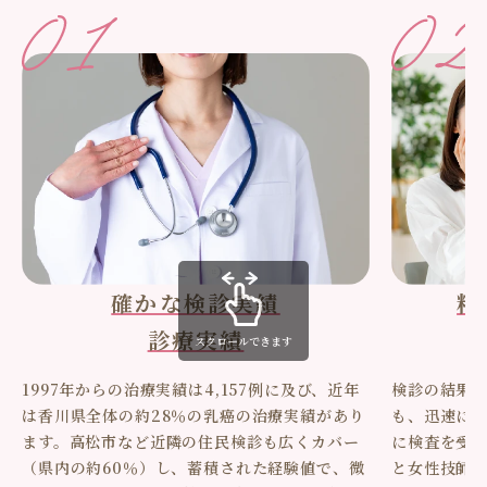
確かな検診実績
精
診療実績
スクロールできます
1997年からの治療実績は4,157例に及び、近年
検診の結果
は香川県全体の約28％の乳癌の治療実績があり
も、迅速に
ます。高松市など近隣の住民検診も広くカバー
に検査を受
（県内の約60％）し、蓄積された経験値で、微
と女性技師