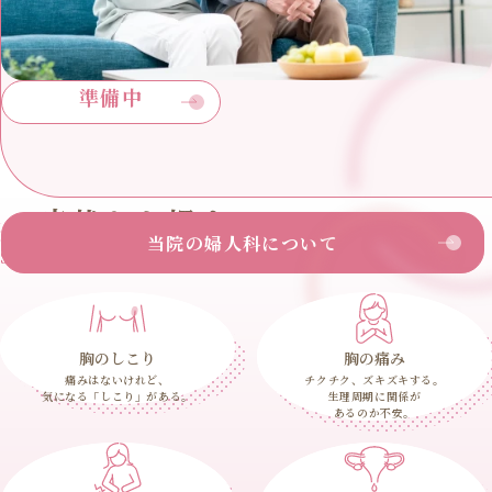
準備中
症状から探す
当院の婦人科について
Search by symptoms
胸のしこり
胸の痛み
痛みはないけれど、
チクチク、ズキズキする。
気になる「しこり」がある。
生理周期に関係が
あるのか不安。