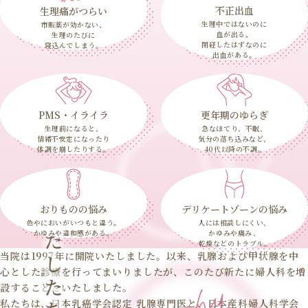
不正出血
生理痛がつらい
生理中ではないのに
市販薬が効かない、
血が出る。
生理のたびに
閉経したはずなのに
寝込んでしまう。
出血がある。
PMS・イライラ
更年期のゆらぎ
生理前になると、
急なほてり、不眠、
情緒不安定になったり
気分の落ち込みなど、
体調を崩したりする。
40代以降の不調。
おりものの悩み
デリケートゾーンの悩み
わたしたちの理念
色やにおいがいつもと違う。
人には相談しにくい、
かゆみや違和感がある。
かゆみや痛み、
乾燥などのトラブル。
当院は1997年に開院いたしました。以来、乳腺および甲状腺を中
心とした診療を行ってまいりましたが、このたび新たに婦人科を増
設することといたしました。
私たちは、日本乳癌学会認定 乳腺専門医と、日本産科婦人科学会