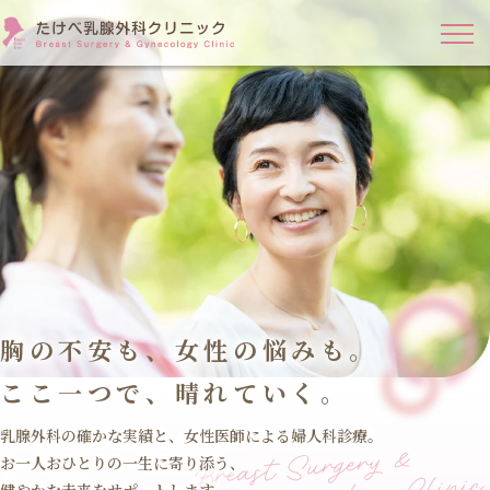
胸の不安も、女性の悩みも。
ここ一つで、晴れていく。
乳腺外科の確かな実績と、女性医師による婦人科診療。
お一人おひとりの一生に寄り添う、
健やかな未来をサポートします。