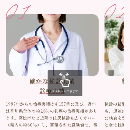
確かな検診実績
精
診療実績
スクロールできます
1997年からの治療実績は4,157例に及び、近年
検診の結果
は香川県全体の約28％の乳癌の治療実績があり
も、迅速に
ます。高松市など近隣の住民検診も広くカバー
に検査を受
（県内の約60％）し、蓄積された経験値で、微
と女性技師