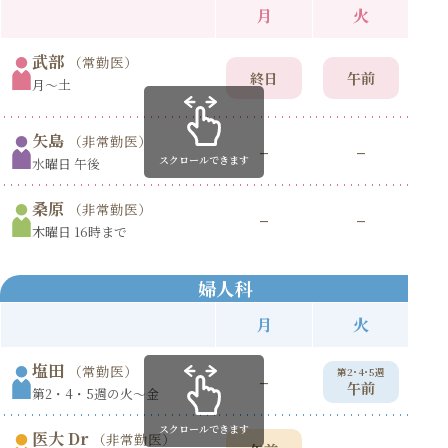
月
火
武部
（常勤医）
終日
午前
月〜土
矢島
（非常勤医）
–
–
スクロールできます
水曜日 午後
桑原
（非常勤医）
–
–
木曜日 16時まで
婦人科
月
火
塩田
（常勤医）
第2･4･5週
第
–
午前
第2・4・5週の火〜金
スクロールできます
医大 Dr
（非常勤医）