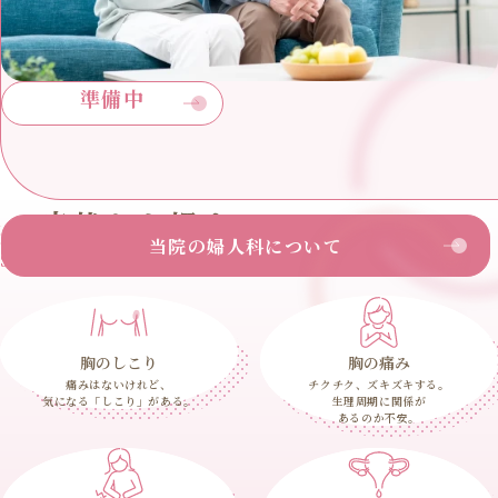
準備中
症状から探す
当院の婦人科について
Search by symptoms
胸のしこり
胸の痛み
痛みはないけれど、
チクチク、ズキズキする。
気になる「しこり」がある。
生理周期に関係が
あるのか不安。