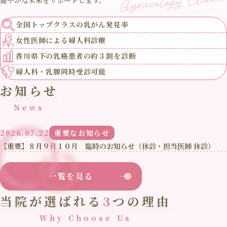
全国トップクラスの
乳がん発見率
女性医師による
婦人科診療
香川県下の乳癌患者の
約３割を診断
婦人科・乳腺
同時受診可能
お知らせ
News
2026.07.22
重要なお知らせ
【重要】８月９月１０月 臨時のお知らせ（休診・担当医師 休診）
一覧を見る
当院が選ばれる
3
つの理由
Why Choose Us