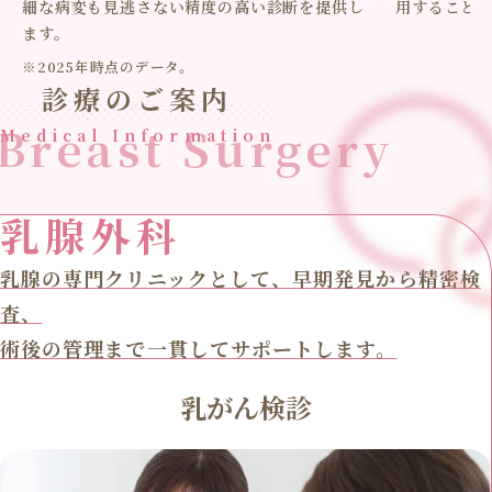
細な病変も見逃さない精度の高い診断を提供し
用すること
ます。
※2025年時点のデータ。
診療のご案内
Breast Surgery
Medical Information
乳腺外科
乳腺の専門クリニックとして、早期発見から精密検
査、
術後の管理まで一貫してサポートします。
乳がん検診