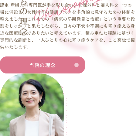
認定 産婦人科専門医が手を取り合い、乳腺外科と婦人科を一つの
場に併設し、女性特有の健康リスクを多角的に見守るための体制を
整えました。これまでの「病気の早期発見と治療」という重要な役
割をしっかりと果たしながら、日々の不安や不調にも寄り添える身
近な医療機関でありたいと考えています。積み重ねた経験に基づく
専門的な診断と、一人ひとりの心に寄り添うケアを、ここ高松で提
供いたします。
当院の理念