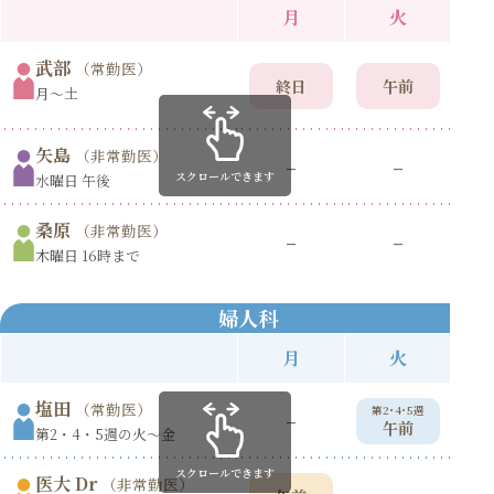
月
火
武部
（常勤医）
終日
午前
月〜土
矢島
（非常勤医）
–
–
スクロールできます
水曜日 午後
桑原
（非常勤医）
–
–
木曜日 16時まで
婦人科
月
火
塩田
（常勤医）
第2･4･5週
第
–
午前
第2・4・5週の火〜金
スクロールできます
医大 Dr
（非常勤医）