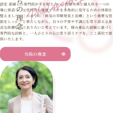
認定 産婦人科専門医が手を取り合い、乳腺外科と婦人科を一つの
場に併設し、女性特有の健康リスクを多角的に見守るための体制を
整えました。これまでの「病気の早期発見と治療」という重要な役
割をしっかりと果たしながら、日々の不安や不調にも寄り添える身
近な医療機関でありたいと考えています。積み重ねた経験に基づく
専門的な診断と、一人ひとりの心に寄り添うケアを、ここ高松で提
供いたします。
当院の理念