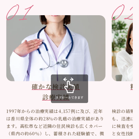
確かな検診実績
精
診療実績
スクロールできます
1997年からの治療実績は4,157例に及び、近年
検診の結果
は香川県全体の約28％の乳癌の治療実績があり
も、迅速に
ます。高松市など近隣の住民検診も広くカバー
に検査を受
（県内の約60％）し、蓄積された経験値で、微
と女性技師