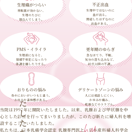
不正出血
生理痛がつらい
生理中ではないのに
市販薬が効かない、
血が出る。
生理のたびに
閉経したはずなのに
寝込んでしまう。
出血がある。
PMS・イライラ
更年期のゆらぎ
生理前になると、
急なほてり、不眠、
情緒不安定になったり
気分の落ち込みなど、
体調を崩したりする。
40代以降の不調。
おりものの悩み
デリケートゾーンの悩み
わたしたちの理念
色やにおいがいつもと違う。
人には相談しにくい、
かゆみや違和感がある。
かゆみや痛み、
乾燥などのトラブル。
当院は1997年に開院いたしました。以来、乳腺および甲状腺を中
心とした診療を行ってまいりましたが、このたび新たに婦人科を増
設することといたしました。
私たちは、日本乳癌学会認定 乳腺専門医と、日本産科婦人科学会