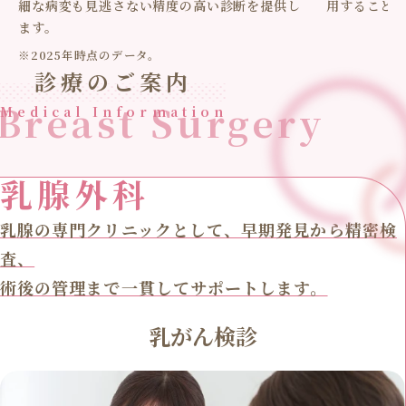
細な病変も見逃さない精度の高い診断を提供し
用すること
ます。
※2025年時点のデータ。
診療のご案内
Breast Surgery
Medical Information
乳腺外科
乳腺の専門クリニックとして、早期発見から精密検
査、
術後の管理まで一貫してサポートします。
乳がん検診