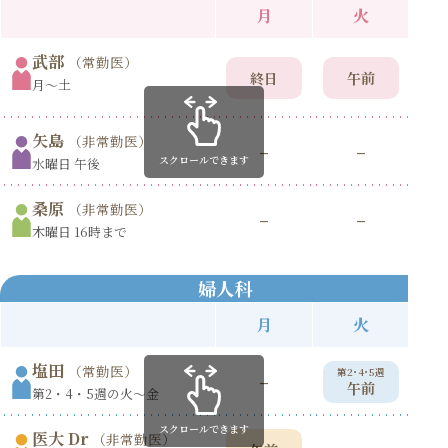
月
火
武部
（常勤医）
終日
午前
月〜土
矢島
（非常勤医）
–
–
スクロールできます
水曜日 午後
桑原
（非常勤医）
–
–
木曜日 16時まで
婦人科
月
火
塩田
（常勤医）
第2･4･5週
第
–
午前
第2・4・5週の火〜金
スクロールできます
医大 Dr
（非常勤医）