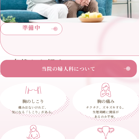
準備中
症状から探す
当院の婦人科について
Search by symptoms
胸のしこり
胸の痛み
痛みはないけれど、
チクチク、ズキズキする。
気になる「しこり」がある。
生理周期に関係が
あるのか不安。