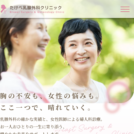
胸の不安も、女性の悩みも。
ここ一つで、晴れていく。
乳腺外科の確かな実績と、女性医師による婦人科診療。
お一人おひとりの一生に寄り添う、
健やかな未来をサポートします。