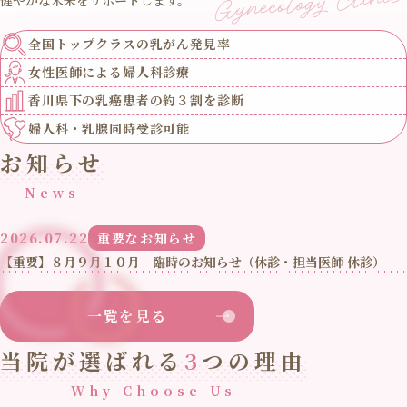
全国トップクラスの
乳がん発見率
女性医師による
婦人科診療
香川県下の乳癌患者の
約３割を診断
婦人科・乳腺
同時受診可能
お知らせ
News
2026.07.22
重要なお知らせ
【重要】８月９月１０月 臨時のお知らせ（休診・担当医師 休診）
一覧を見る
当院が選ばれる
3
つの理由
Why Choose Us