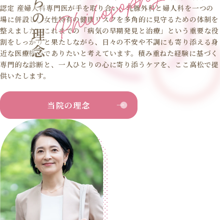
認定 産婦人科専門医が手を取り合い、乳腺外科と婦人科を一つの
場に併設し、女性特有の健康リスクを多角的に見守るための体制を
整えました。これまでの「病気の早期発見と治療」という重要な役
割をしっかりと果たしながら、日々の不安や不調にも寄り添える身
近な医療機関でありたいと考えています。積み重ねた経験に基づく
専門的な診断と、一人ひとりの心に寄り添うケアを、ここ高松で提
供いたします。
当院の理念