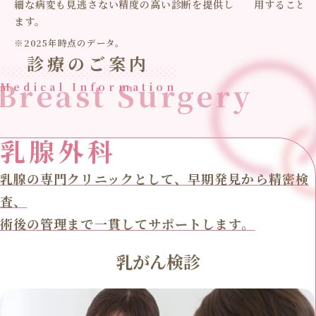
細な病変も見逃さない精度の高い診断を提供し
用すること
ます。
※2025年時点のデータ。
診療のご案内
Breast Surgery
Medical Information
乳腺外科
乳腺の専門クリニックとして、早期発見から精密検
査、
術後の管理まで一貫してサポートします。
乳がん検診