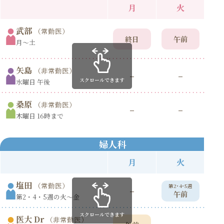
月
火
武部
（常勤医）
終日
午前
月〜土
矢島
（非常勤医）
–
–
スクロールできます
水曜日 午後
桑原
（非常勤医）
–
–
木曜日 16時まで
婦人科
月
火
塩田
（常勤医）
第2･4･5週
第
–
午前
第2・4・5週の火〜金
スクロールできます
医大 Dr
（非常勤医）