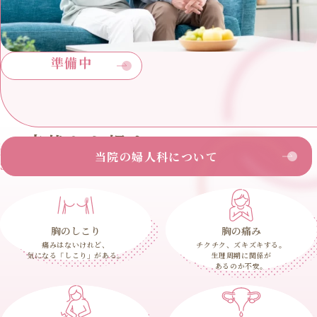
準備中
症状から探す
当院の婦人科について
Search by symptoms
胸のしこり
胸の痛み
痛みはないけれど、
チクチク、ズキズキする。
気になる「しこり」がある。
生理周期に関係が
あるのか不安。