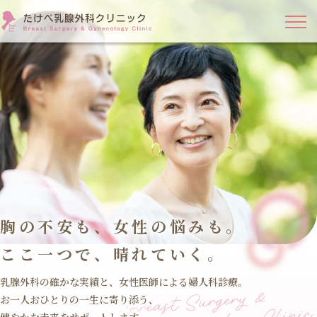
胸の不安も、女性の悩みも。
ここ一つで、晴れていく。
乳腺外科の確かな実績と、女性医師による婦人科診療。
お一人おひとりの一生に寄り添う、
健やかな未来をサポートします。