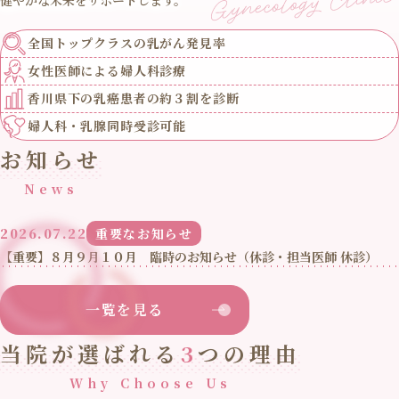
全国トップクラスの
乳がん発見率
女性医師による
婦人科診療
香川県下の乳癌患者の
約３割を診断
婦人科・乳腺
同時受診可能
お知らせ
News
2026.07.22
重要なお知らせ
【重要】８月９月１０月 臨時のお知らせ（休診・担当医師 休診）
一覧を見る
当院が選ばれる
3
つの理由
Why Choose Us