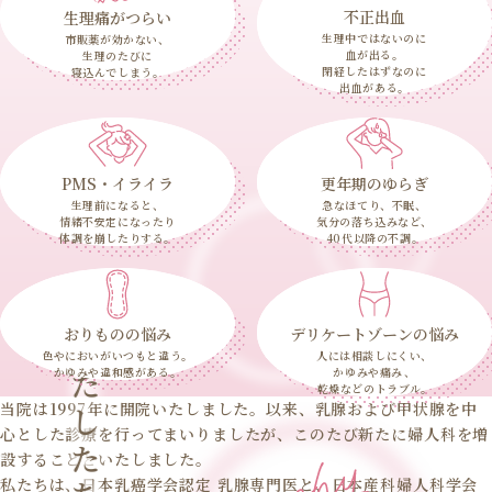
不正出血
生理痛がつらい
生理中ではないのに
市販薬が効かない、
血が出る。
生理のたびに
閉経したはずなのに
寝込んでしまう。
出血がある。
PMS・イライラ
更年期のゆらぎ
生理前になると、
急なほてり、不眠、
情緒不安定になったり
気分の落ち込みなど、
体調を崩したりする。
40代以降の不調。
おりものの悩み
デリケートゾーンの悩み
わたしたちの理念
色やにおいがいつもと違う。
人には相談しにくい、
かゆみや違和感がある。
かゆみや痛み、
乾燥などのトラブル。
当院は1997年に開院いたしました。以来、乳腺および甲状腺を中
心とした診療を行ってまいりましたが、このたび新たに婦人科を増
設することといたしました。
私たちは、日本乳癌学会認定 乳腺専門医と、日本産科婦人科学会