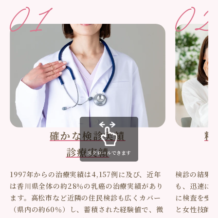
確かな検診実績
精
診療実績
スクロールできます
1997年からの治療実績は4,157例に及び、近年
検診の結果
は香川県全体の約28％の乳癌の治療実績があり
も、迅速に
ます。高松市など近隣の住民検診も広くカバー
に検査を受
（県内の約60％）し、蓄積された経験値で、微
と女性技師