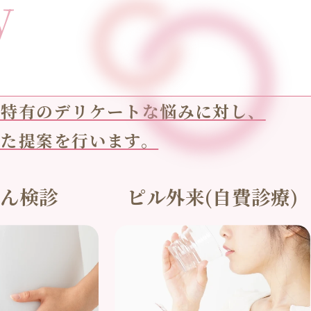
y
性特有のデリケートな悩みに対し、
した提案を行います。
がん検診
ピル外来(自費診療)