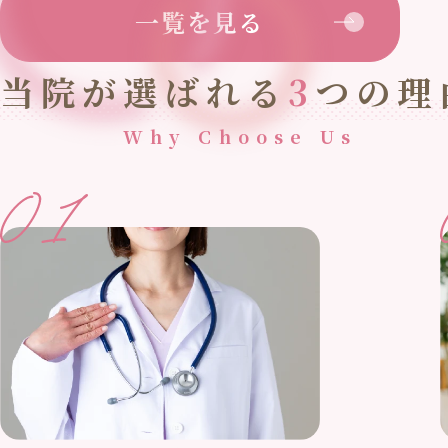
一覧を見る
当院が選ばれる
3
つの理
Why Choose Us