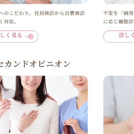
へのこだわり。住民検診から自費検診
不安を「納得
く対応。
に応じ細胞診
しく見る
詳し
セカンドオピニオン