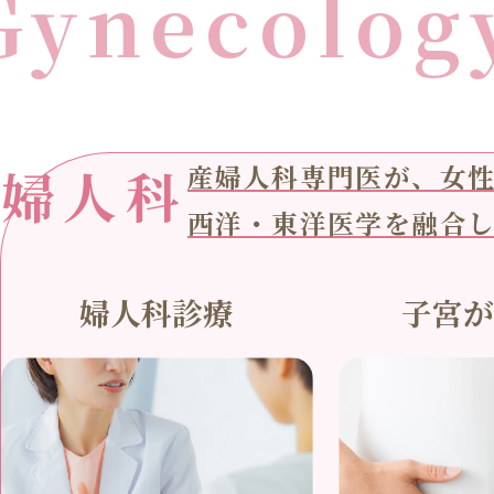
Gynecolog
婦人科
産婦人科専門医が、女
西洋・東洋医学を融合
婦人科診療
子宮