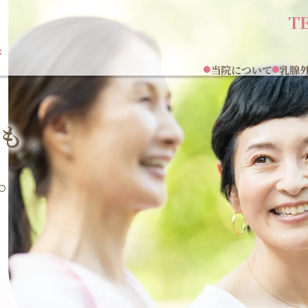
TE
当院について
乳腺
も。
。