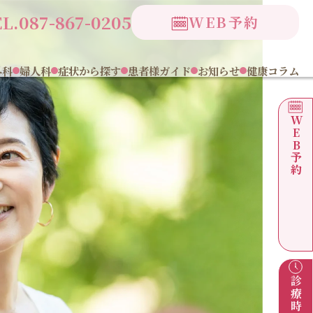
L.087-867-0205
WEB予約
外科
婦人科
症状から探す
患者様ガイド
お知らせ
健康コラム
WEB予約
診療時間