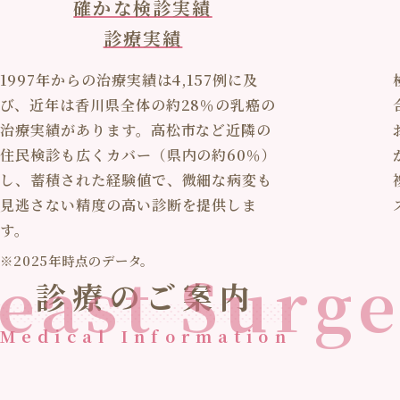
確かな検診実績
診療実績
1997年からの治療実績は4,157例に及
び、近年は香川県全体の約28％の乳癌の
治療実績があります。高松市など近隣の
住民検診も広くカバー（県内の約60％）
し、蓄積された経験値で、微細な病変も
見逃さない精度の高い診断を提供しま
す。
※2025年時点のデータ。
east Surg
診療のご案内
Medical Information