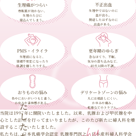
不正出血
生理痛がつらい
生理中ではないのに
市販薬が効かない、
血が出る。
生理のたびに
閉経したはずなのに
寝込んでしまう。
出血がある。
PMS・イライラ
更年期のゆらぎ
生理前になると、
急なほてり、不眠、
情緒不安定になったり
気分の落ち込みなど、
体調を崩したりする。
40代以降の不調。
おりものの悩み
デリケートゾーンの悩み
わたしたちの理念
色やにおいがいつもと違う。
人には相談しにくい、
かゆみや違和感がある。
かゆみや痛み、
乾燥などのトラブル。
当院は1997年に開院いたしました。以来、乳腺および甲状腺を中
心とした診療を行ってまいりましたが、このたび新たに婦人科を増
設することといたしました。
私たちは、日本乳癌学会認定 乳腺専門医と、日本産科婦人科学会