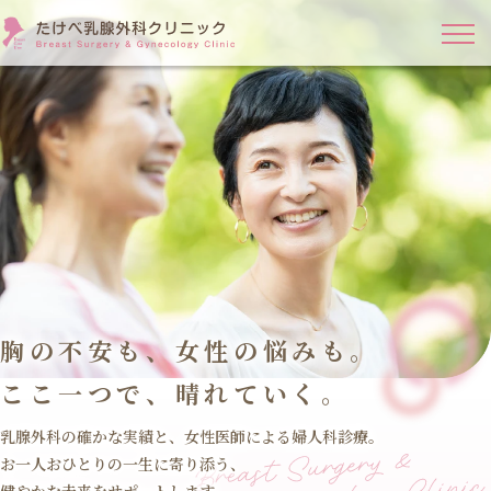
胸の不安も、女性の悩みも。
ここ一つで、晴れていく。
乳腺外科の確かな実績と、女性医師による婦人科診療。
お一人おひとりの一生に寄り添う、
健やかな未来をサポートします。