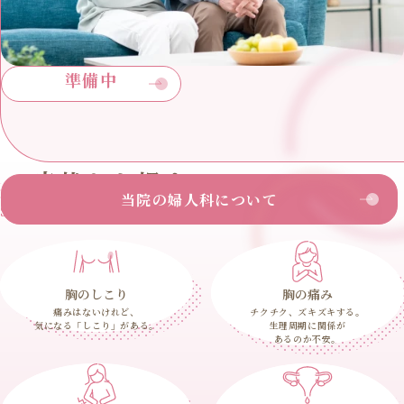
準備中
症状から探す
当院の婦人科について
Search by symptoms
胸のしこり
胸の痛み
痛みはないけれど、
チクチク、ズキズキする。
気になる「しこり」がある。
生理周期に関係が
あるのか不安。