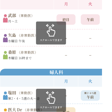
月
火
武部
（常勤医）
終日
午前
月〜土
矢島
（非常勤医）
–
–
スクロールできます
水曜日 午後
桑原
（非常勤医）
–
–
木曜日 16時まで
婦人科
月
火
塩田
（常勤医）
第2･4･5週
第
–
午前
第2・4・5週の火〜金
スクロールできます
医大 Dr
（非常勤医）