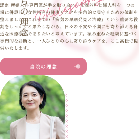
認定 産婦人科専門医が手を取り合い、乳腺外科と婦人科を一つの
場に併設し、女性特有の健康リスクを多角的に見守るための体制を
整えました。これまでの「病気の早期発見と治療」という重要な役
割をしっかりと果たしながら、日々の不安や不調にも寄り添える身
近な医療機関でありたいと考えています。積み重ねた経験に基づく
専門的な診断と、一人ひとりの心に寄り添うケアを、ここ高松で提
供いたします。
当院の理念