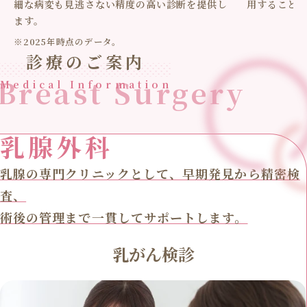
細な病変も見逃さない精度の高い診断を提供し
用すること
ます。
※2025年時点のデータ。
診療のご案内
Breast Surgery
Medical Information
乳腺外科
乳腺の専門クリニックとして、早期発見から精密検
査、
術後の管理まで一貫してサポートします。
乳がん検診