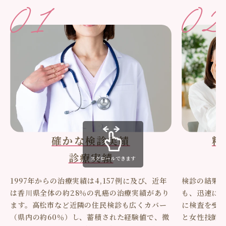
確かな検診実績
精
診療実績
スクロールできます
1997年からの治療実績は4,157例に及び、近年
検診の結果
は香川県全体の約28％の乳癌の治療実績があり
も、迅速に
ます。高松市など近隣の住民検診も広くカバー
に検査を受
（県内の約60％）し、蓄積された経験値で、微
と女性技師