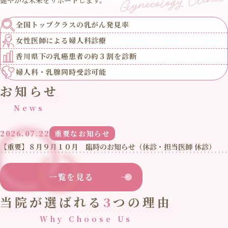
全国トップクラスの
乳がん発見率
女性医師による
婦人科診療
香川県下の乳癌患者の
約３割を診断
婦人科・乳腺
同時受診可能
お知らせ
News
2026.07.22
重要なお知らせ
【重要】８月９月１０月 臨時のお知らせ（休診・担当医師 休診）
一覧を見る
当院が選ばれる
3
つの理由
Why Choose Us