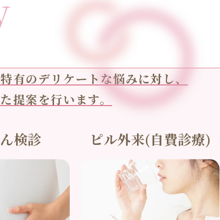
y
性特有のデリケートな悩みに対し、
した提案を行います。
がん検診
ピル外来(自費診療)