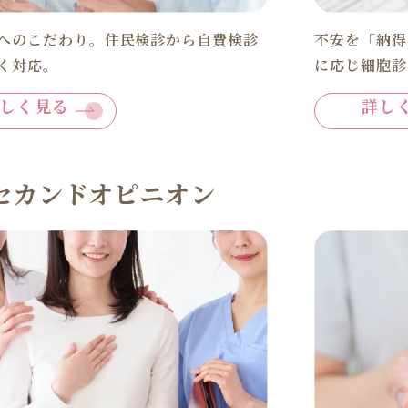
へのこだわり。住民検診から自費検診
不安を「納得
く対応。
に応じ細胞診
しく見る
詳し
セカンドオピニオン