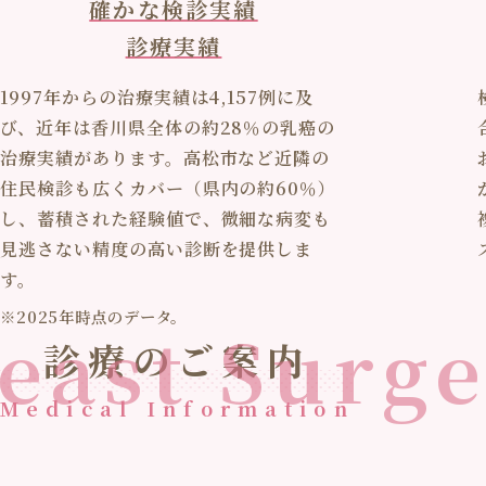
確かな検診実績
診療実績
1997年からの治療実績は4,157例に及
び、近年は香川県全体の約28％の乳癌の
治療実績があります。高松市など近隣の
住民検診も広くカバー（県内の約60％）
し、蓄積された経験値で、微細な病変も
見逃さない精度の高い診断を提供しま
す。
※2025年時点のデータ。
east Surg
診療のご案内
Medical Information