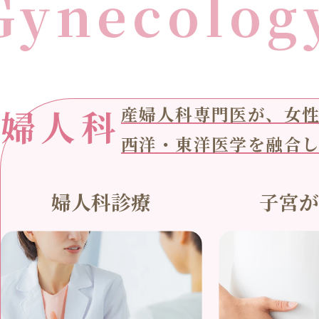
Gynecolog
婦人科
産婦人科専門医が、女
西洋・東洋医学を融合
婦人科診療
子宮