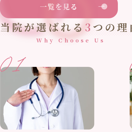
一覧を見る
当院が選ばれる
3
つの理
Why Choose Us