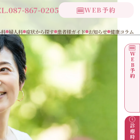
L.087-867-0205
WEB予約
外科
婦人科
症状から探す
患者様ガイド
お知らせ
健康コラム
WEB予約
診療時間