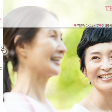
TE
当院について
乳腺
も。
。