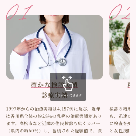
確かな検診実績
精
診療実績
スクロールできます
1997年からの治療実績は4,157例に及び、近年
検診の結果
は香川県全体の約28％の乳癌の治療実績があり
も、迅速に
ます。高松市など近隣の住民検診も広くカバー
に検査を受
（県内の約60％）し、蓄積された経験値で、微
と女性技師