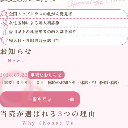
全国トップクラスの
乳がん発見率
女性医師による
婦人科診療
香川県下の乳癌患者の
約３割を診断
婦人科・乳腺
同時受診可能
お知らせ
News
2026.07.22
重要なお知らせ
【重要】８月９月１０月 臨時のお知らせ（休診・担当医師 休診）
一覧を見る
当院が選ばれる
3
つの理由
Why Choose Us