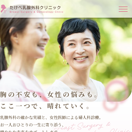
胸の不安も、女性の悩みも。
ここ一つで、晴れていく。
乳腺外科の確かな実績と、女性医師による婦人科診療。
お一人おひとりの一生に寄り添う、
健やかな未来をサポートします。