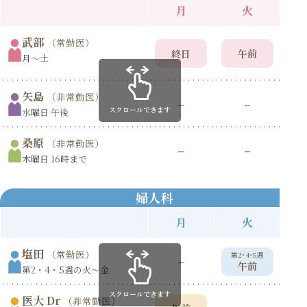
月
火
武部
（常勤医）
終日
午前
月〜土
矢島
（非常勤医）
–
–
スクロールできます
水曜日 午後
桑原
（非常勤医）
–
–
木曜日 16時まで
婦人科
月
火
塩田
（常勤医）
第2･4･5週
第
–
午前
第2・4・5週の火〜金
スクロールできます
医大 Dr
（非常勤医）