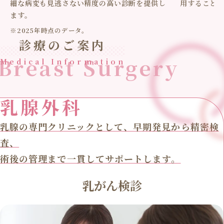
細な病変も見逃さない精度の高い診断を提供し
用すること
ます。
※2025年時点のデータ。
診療のご案内
Breast Surgery
Medical Information
乳腺外科
乳腺の専門クリニックとして、早期発見から精密検
査、
術後の管理まで一貫してサポートします。
乳がん検診