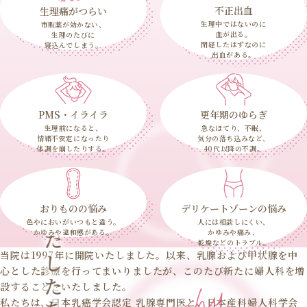
不正出血
生理痛がつらい
生理中ではないのに
市販薬が効かない、
血が出る。
生理のたびに
閉経したはずなのに
寝込んでしまう。
出血がある。
PMS・イライラ
更年期のゆらぎ
生理前になると、
急なほてり、不眠、
情緒不安定になったり
気分の落ち込みなど、
体調を崩したりする。
40代以降の不調。
おりものの悩み
デリケートゾーンの悩み
わたしたちの理念
色やにおいがいつもと違う。
人には相談しにくい、
かゆみや違和感がある。
かゆみや痛み、
乾燥などのトラブル。
当院は1997年に開院いたしました。以来、乳腺および甲状腺を中
心とした診療を行ってまいりましたが、このたび新たに婦人科を増
設することといたしました。
私たちは、日本乳癌学会認定 乳腺専門医と、日本産科婦人科学会