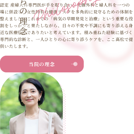
認定 産婦人科専門医が手を取り合い、乳腺外科と婦人科を一つの
場に併設し、女性特有の健康リスクを多角的に見守るための体制を
整えました。これまでの「病気の早期発見と治療」という重要な役
割をしっかりと果たしながら、日々の不安や不調にも寄り添える身
近な医療機関でありたいと考えています。積み重ねた経験に基づく
専門的な診断と、一人ひとりの心に寄り添うケアを、ここ高松で提
供いたします。
当院の理念