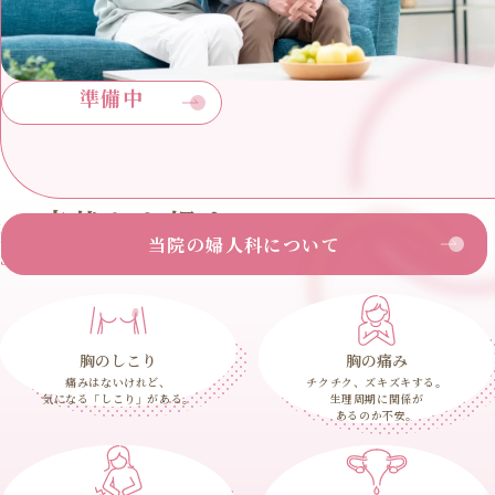
準備中
症状から探す
当院の婦人科について
Search by symptoms
胸のしこり
胸の痛み
痛みはないけれど、
チクチク、ズキズキする。
気になる「しこり」がある。
生理周期に関係が
あるのか不安。